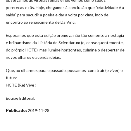
observamos as vitórias régias e nos vemos como sapos,
pererecas e rãs. Hoje, chegamos à conclusão que "criatividade é a
saída" para sacudir a poeira e dar a volta por cima, indo de
encontro ao renascimento de Da Vinci.
Esperamos que esta edição promova não tão somente a nostagia
e brilhantismo da História do Scientiarum (e, consequentemente,
do prórpio HCTE), mas ilumine horizontes, culmine o despertar de
novos olhares e acenda ideias.
Que, ao olharmos para o passado, possamos construir (e viver) o
futuro.
HCTE (Re) Vive !
Equipe Editorial.
Publicado:
2019-11-28