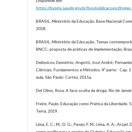
Disponível em:
https://bvsms.saude.gov.br/bvs/publicacoes/drogas_
BRASIL. Ministério da Educação. Base Nacional Comum
2018.
BRASIL. Ministério da Educação. Temas contemporâ
BNCC: proposta de práticas de implementação. Brasí
Delizoicov, Demétrio; Angotti, José André; Pernamb
Ciências: Fundamentos e Métodos. 4ª parte - Cap. 1
aula. São Paulo: Cortez, 2011a.
Del Olmo, Rosa. A face oculta da droga. Rio de Janeir
Freire, Paulo. Educação como Prática da Liberdade. 53
Terra, 2019.
Lima, E. C.; M.; D. G.; Pavan, F. M.; Lima, A. A.; Arçari,
como auxilio para o ensino de Química. Educação em F