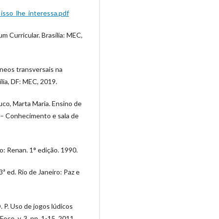
isso_lhe_interessa.pdf
 Curricular. Brasília: MEC,
neos transversais na
lia, DF: MEC, 2019.
uco, Marta Maria. Ensino de
 – Conhecimento e sala de
o: Renan. 1° edição. 1990.
ª ed. Rio de Janeiro: Paz e
 D. P. Uso de jogos lúdicos
oco, v. 3, pp. 1-15, 2011.