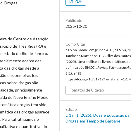
PDF
co, Drogas
Publicado
2025-10-20
meira do Centro de Atenção
Como Citar
icípio de Três Rios (RJ) e
da Silva Gama Lemgruber, A. C., da Silva, M.
 estado do Rio de Janeiro.
Tamiasso Martinhon, P., & Silva dos Santos
pecialmente acerca das
(2025). Uma análise de livros didáticos de
química pós BNCC: .
Revista Scientiarum His
ca das drogas desde a
1
(1), e492.
ão das primeiras leis
https://doi.org/10.51919/revista_sh.v1i1.
ticas sobre drogas são
alidade, principalmente
Fomatos de Citação
uida do Novo Ensino Médio
a temática drogas tem sido
Edição
emática das drogas aparece
v. 1 n. 1 (2025): Dossiê Educação par
 Para tal, utilizamos o
Drogas em Tempo de Barbárie
alitativa e quantitativa do