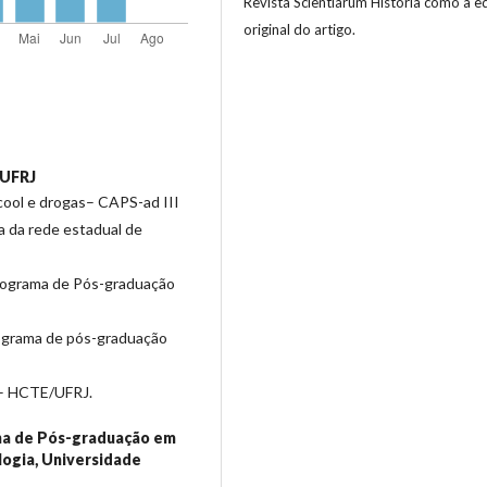
Revista Scientiarum Historia como a e
original do artigo.
/UFRJ
cool e drogas– CAPS-ad III
a da rede estadual de
Programa de Pós-graduação
ograma de pós-graduação
a – HCTE/UFRJ.
a de Pós-graduação em
logia, Universidade