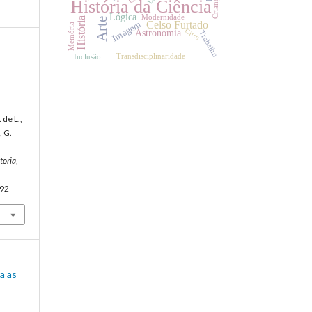
Crianças
História da Ciência
Lógica
Modernidade
História
Arte
Celso Furtado
Imagem
Memória
Circo
Astronomia
Trabalho
Transdisciplinaridade
Inclusão
 de L.,
, G.
toria
,
492
a as