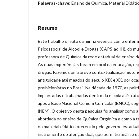
Ensino de Química, Material Didáti
Palavras-chave:
Resumo
Este trabalho é fruto da minha vivência como enfer
Psicossocial de Álcool e Drogas (CAPS-ad III), do mun
professora de Química da rede estadual de ensino do
As duas experiências foram em prol da educação, es
drogas. Fazemos uma breve contextualização históri
antiguidade até meados do século XIX e XX, por ocasi
proibicionistas no Brasil. Na década de 1970, as polí
implantadas e trabalhadas dentro da escola até a atu
após a Base Nacional Comum Curricular (BNCC), seg
(NEM). O objetivo desta pesquisa foi analisar como 
abordada no ensino de Química Orgânica e como a t
no material didático oferecido pelo governo estadual.
instrumento de aferição dual, que permitiu análise qu