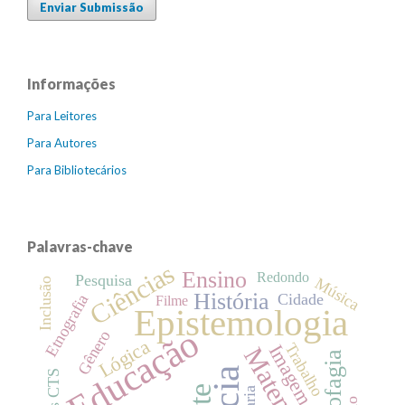
Enviar Submissão
Informações
Para Leitores
Para Autores
Para Bibliotecários
Palavras-chave
Ciências
Ensino
Redondo
Pesquisa
Música
Inclusão
História
Cidade
Etnografia
Filme
Epistemologia
Educação
Gênero
Lógica
Trabalho
Imagem
Matemática