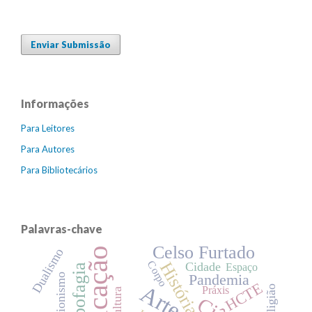
Enviar Submissão
Informações
Para Leitores
Para Autores
Para Bibliotecários
Palavras-chave
Celso Furtado
Educação
Dualismo
História
Corpo
Cidade
Espaço
Antropofagia
Pandemia
Proibicionismo
HCTE
Arte
Religião
Práxis
Cultura