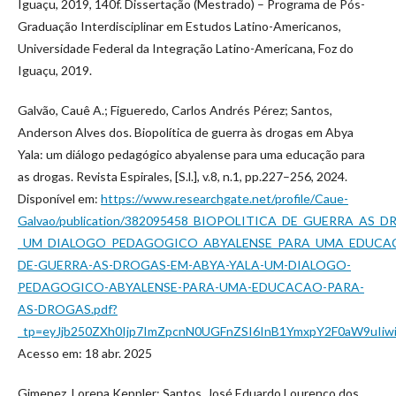
Iguaçu, 2019, 140f. Dissertação (Mestrado) – Programa de Pós-
Graduação Interdisciplinar em Estudos Latino-Americanos,
Universidade Federal da Integração Latino-Americana, Foz do
Iguaçu, 2019.
Galvão, Cauê A.; Figueredo, Carlos Andrés Pérez; Santos,
Anderson Alves dos. Biopolítica de guerra às drogas em Abya
Yala: um diálogo pedagógico abyalense para uma educação para
as drogas. Revista Espirales, [S.l.], v.8, n.1, pp.227–256, 2024.
Disponível em:
https://www.researchgate.net/profile/Caue-
Galvao/publication/382095458_BIOPOLITICA_DE_GUERRA_AS_
_UM_DIALOGO_PEDAGOGICO_ABYALENSE_PARA_UMA_EDUCACAO
DE-GUERRA-AS-DROGAS-EM-ABYA-YALA-UM-DIALOGO-
PEDAGOGICO-ABYALENSE-PARA-UMA-EDUCACAO-PARA-
AS-DROGAS.pdf?
_tp=eyJjb250ZXh0Ijp7ImZpcnN0UGFnZSI6InB1YmxpY2F0aW9uIi
Acesso em: 18 abr. 2025
Gimenez, Lorena Keppler; Santos, José Eduardo Lourenço dos.