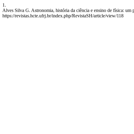
1.
Alves Silva G. Astronomia, história da ciência e ensino de física: um
https://revistas.hcte.ufrj.br/index.php/RevistaSH/article/view/118