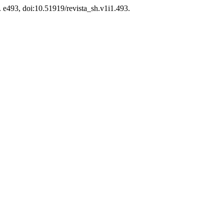
p. e493, doi:10.51919/revista_sh.v1i1.493.